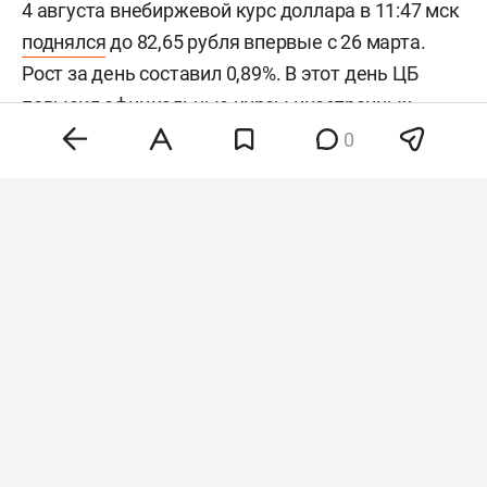
4 августа внебиржевой курс доллара в 11:47 мск
поднялся
до 82,65 рубля впервые с 26 марта.
Рост за день составил 0,89%. В этот день ЦБ
повысил
официальные курсы иностранных
валют на среду, 5 августа. По сравнению с
0
предыдущим днем доллар подорожал более чем
на рубль, евро — более чем на 1,5 рубля.
Ранее гендиректор «Альфа-Форекс»
Гузель
Проценко
спрогнозировала
рост иностранных
валют к концу августа. По ее словам, к осени
курс доллара может дойти до 82 рублей, евро —
до 93 рублей.
#
финансы