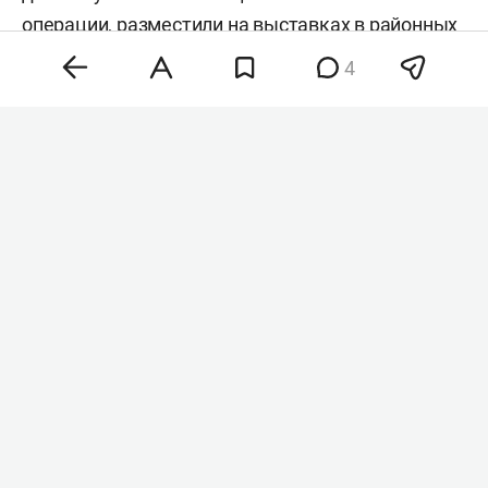
операции, разместили на выставках в районных
домах культуры. Экспозиции уже открылись в
4
муниципалитетах республики и будут работать
до конца года.