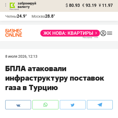
забронируй
$
80.93
€
93.19
¥
11.97
валюту
24.9°
28.8°
Челны
Москва
8 июля 2026, 12:13
БПЛА атаковали
инфраструктуру поставок
газа в Турцию