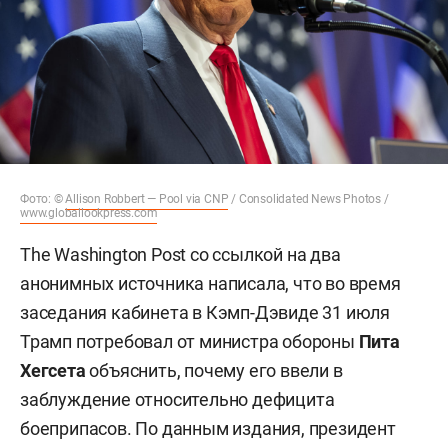
Фото: ©
Allison Robbert — Pool via CNP
/ Consolidated News Photos /
www.globallookpress.com
The Washington Post со ссылкой на два
анонимных источника написала, что во время
заседания кабинета в Кэмп-Дэвиде 31 июля
Трамп потребовал от министра обороны
Пита
Хегсета
объяснить, почему его ввели в
заблуждение относительно дефицита
боеприпасов. По данным издания, президент