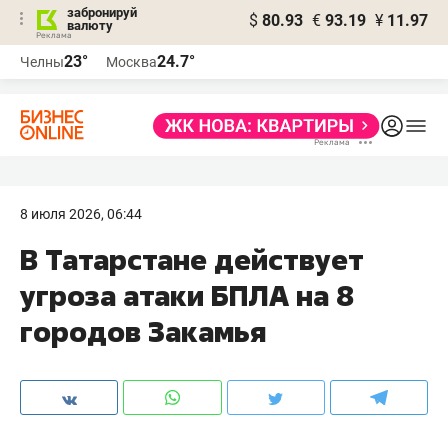
забронируй
$
80.93
€
93.19
¥
11.97
валюту
23°
24.7°
Челны
Москва
8 июля 2026, 06:44
В Татарстане действует
угроза атаки БПЛА на 8
городов Закамья