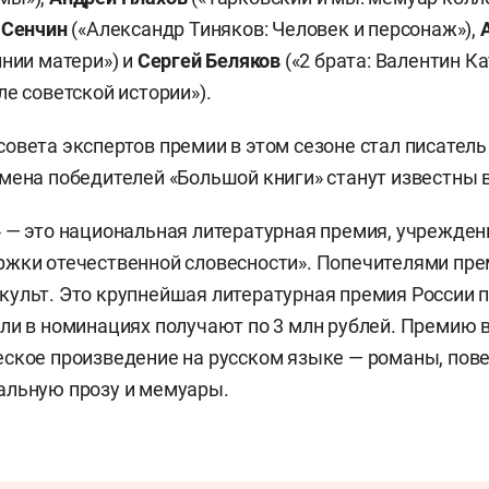
 Сенчин
(«Александр Тиняков: Человек и персонаж»),
инии матери») и
Сергей
Беляков
(«2 брата: Валентин К
ле советской истории»).
овета экспертов премии в этом сезоне стал писател
Имена победителей «Большой книги» станут известны 
 — это национальная литературная премия, учрежденн
ржки отечественной словесности». Попечителями пр
ульт. Это крупнейшая литературная премия России 
ли в номинациях получают по 3 млн рублей. Премию 
ское произведение на русском языке — романы, повес
альную прозу и мемуары.