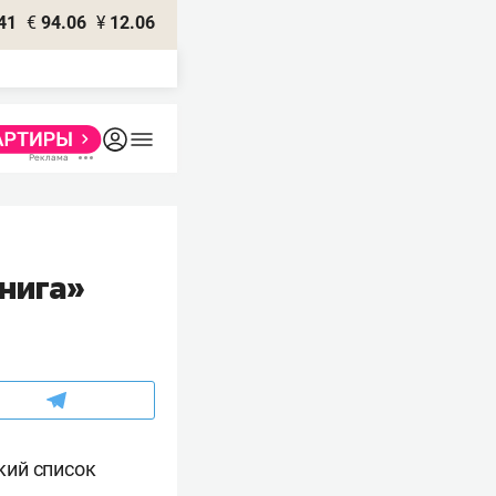
41
€
94.06
¥
12.06
нига»
кий список