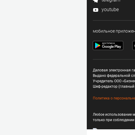
youtube
мобильное приложе
Деловая электронная га
Выдано федеральной сл
Учредитель ООО «Бизне
Шеф-редактор (главный 
Политика о персональн
Любое использование м
только при соблюдени