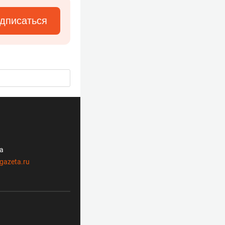
дписаться
ла
gazeta.ru