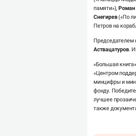
памяти»),
Роман
Снегирев
(«По л
Петров на кораб
Председателем с
Аствацатуров
. 
«Большая книга»
«Центром подде
минцифры и минк
фонду. Победите
лучшее прозаиче
также документ