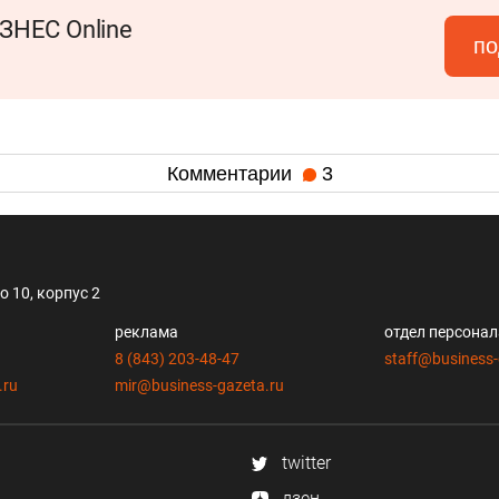
ЗНЕС Online
по
Комментарии
3
 10, корпус 2
реклама
отдел персона
8 (843) 203-48-47
staff@business-
.ru
mir@business-gazeta.ru
twitter
дзен