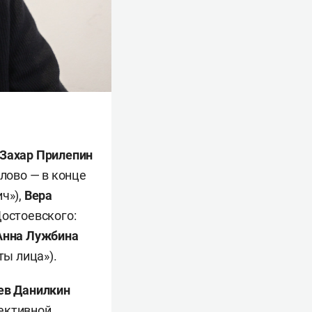
Захар Прилепин
лово — в конце
ч»),
Вера
остоевского:
Анна Лужбина
ты лица»).
ев Данилкин
ективной