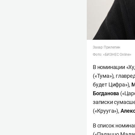
Захар Прилепин
Фото: «БИЗНЕС Online»
В номинации «Ху
(«Тума»), главре
будет Цифра»),
М
Богданова
(«Цар
записки сумасш
(«Крууга»),
Алекс
В список номина
(«Палаццо Мада