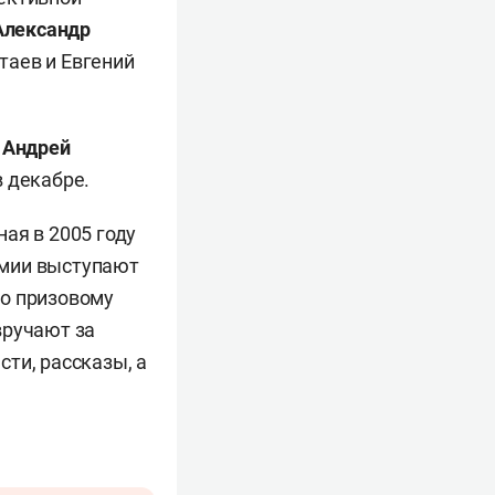
Александр
атаев и Евгений
ь
Андрей
в декабре.
ая в 2005 году
емии выступают
по призовому
вручают за
ти, рассказы, а