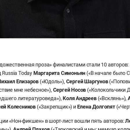
дожественная проза» финалистами стали 10 авторов:
д Russia Today
Маргарита Симоньян
(«В начале было С
ихаил Елизаров
(«Юдоль»),
Сергей Шаргунов
(«Попови
ствие мне небесное»),
Сергей Носов
(«Колокольчики Д
едшего литературоведа»),
Коля Андреев
(«Всклянь»),
ей Колесников
(«Закрепщик») и
Елена Долгопят
(«Чер
ции «Нон-фикшен» в шорт-лист вошли пять авторов:
Л
мы»),
Андрей Плахов
(«Тарковский и мы: мемуар колл