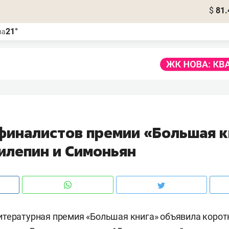
$
81.
21°
ва
 финалистов премии «Большая к
илепин и Симоньян
тературная премия «Большая книга» объявила корот