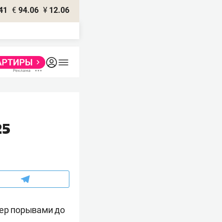
41
€
94.06
¥
12.06
25
тер порывами до