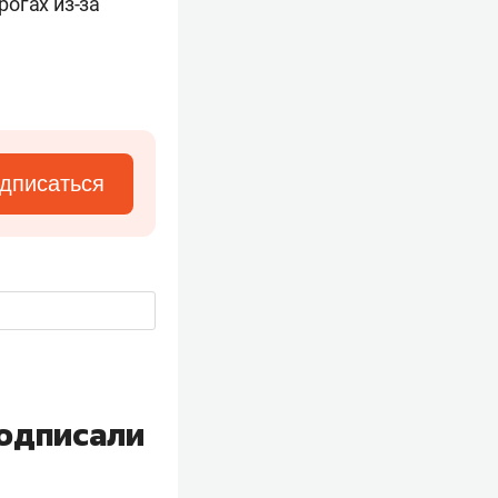
огах из-за
дписаться
подписали