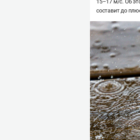
15–17 м/с. Об э
составит до плюс