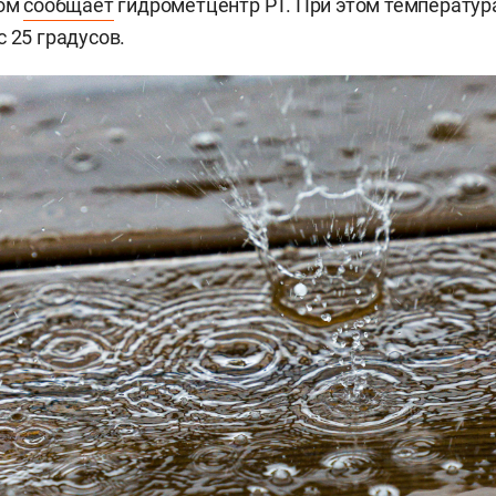
том
сообщает
гидрометцентр РТ. При этом температур
 25 градусов.