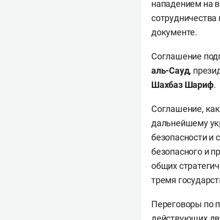
нападением на в
сотрудничества 
документе.
Соглашение под
аль-Сауд
, през
Шахбаз Шариф
.
Соглашение, как
дальнейшему укр
безопасности и 
безопасного и п
общих стратегич
тремя государст
Переговоры по п
действующих дв