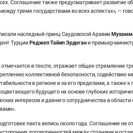
сех. Соглашение также предусматривает развитие о
между тремя государствами во всех аспектах», — гов
писали наследный принц Саудовской Аравии
Мухамме
идент Турции
Реджеп
Тайип Эрдоган
и премьер-минист
 отмечается в тексте, отражает общее стремление тре
еплению коллективной безопасности, содействию ми
стабильности в регионе и за его пределами, а также к
роцветающего будущего на основе глубоких историчес
еских интересов и давнего сотрудничества в област
вами».
одготовке пакта велись около года. Соглашение не о
усторонних договоренностей между странами и оста