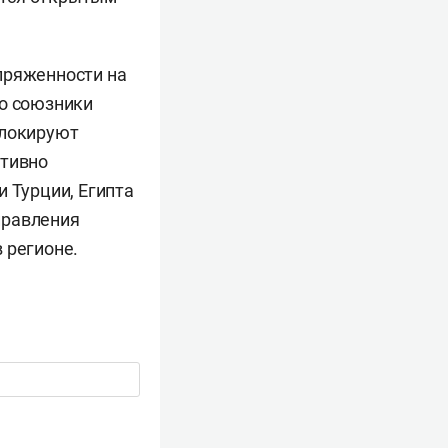
пряженности на
го союзники
блокируют
ктивно
и Турции, Египта
правления
 регионе.