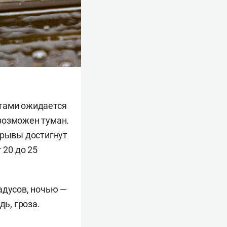
стами ожидается
возможен туман.
орывы достигнут
 20 до 25
адусов, ночью —
ь, гроза.