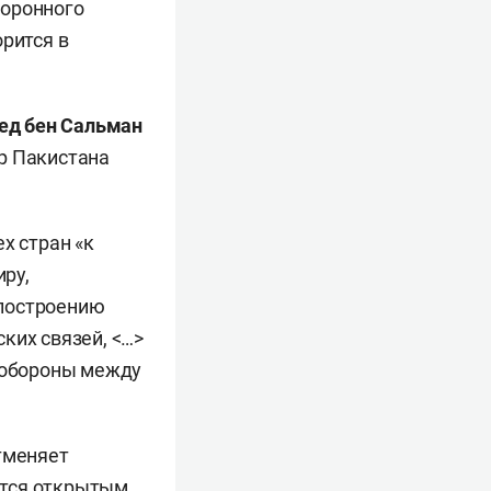
боронного
орится в
д бен Сальман
р Пакистана
х стран «к
ру,
 построению
ких связей, <…>
и обороны между
тменяет
ется открытым