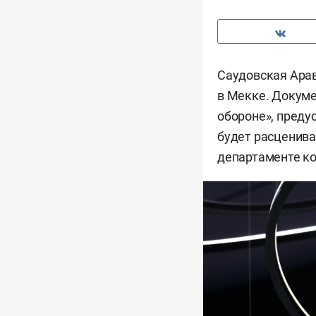
Саудовская Арав
в Мекке. Докуме
обороне», преду
будет расценива
департаменте к