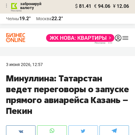
забронируй
$
81.41
€
94.06
¥
12.06
валюту
19.2°
22.2°
Челны
Москва
3 июня 2026, 12:57
Минуллина: Татарстан
ведет переговоры о запуске
прямого авиарейса Казань –
Пекин