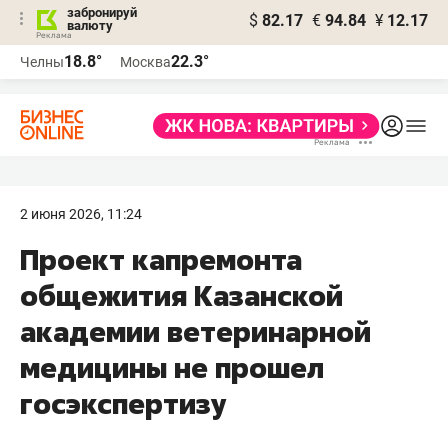
забронируй
$
82.17
€
94.84
¥
12.17
валюту
18.8°
22.3°
Челны
Москва
2 июня 2026, 11:24
Проект капремонта
общежития Казанской
академии ветеринарной
медицины не прошел
госэкспертизу