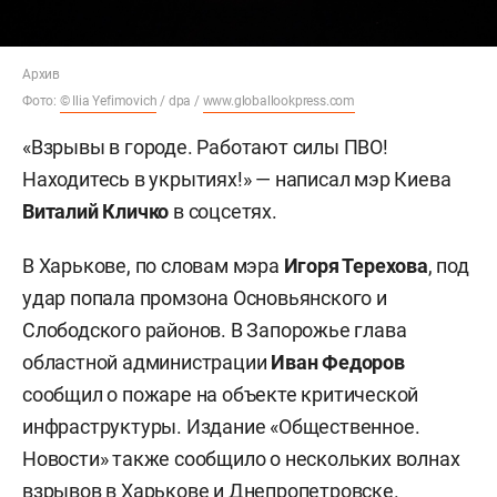
Архив
Фото:
© Ilia Yefimovich
/ dpa /
www.globallookpress.com
«Взрывы в городе. Работают силы ПВО!
Находитесь в укрытиях!» — написал мэр Киева
Виталий Кличко
в соцсетях.
В Харькове, по словам мэра
Игоря Терехова
, под
удар попала промзона Основьянского и
Слободского районов. В Запорожье глава
областной администрации
Иван Федоров
сообщил о пожаре на объекте критической
инфраструктуры. Издание «Общественное.
Новости» также сообщило о нескольких волнах
взрывов в Харькове и Днепропетровске.