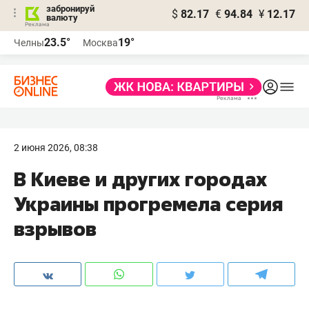
забронируй
$
82.17
€
94.84
¥
12.17
валюту
23.5°
19°
Челны
Москва
2 июня 2026, 08:38
В Киеве и других городах
Украины прогремела серия
взрывов