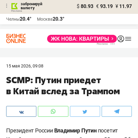
забронируй
$
80.93
€
93.19
¥
11.97
валюту
20.4°
20.3°
Челны
Москва
15 мая 2026, 09:08
SCMP: Путин приедет
в Китай вслед за Трампом
Президент России
Владимир Путин
посетит