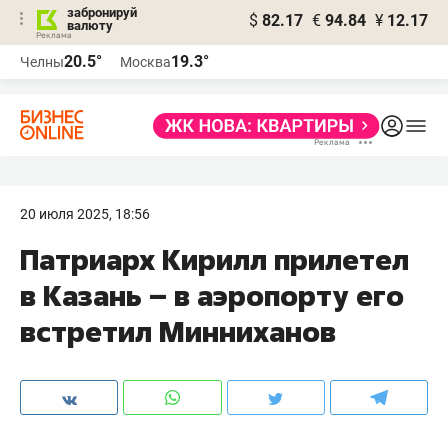
забронируй
$
82.17
€
94.84
¥
12.17
валюту
20.5°
19.3°
Челны
Москва
20 июля 2025, 18:56
Патриарх Кирилл прилетел
в Казань – в аэропорту его
встретил Минниханов