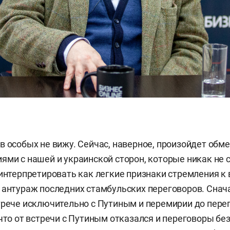
в особых не вижу. Сейчас, наверное, произойдет обм
ями с нашей и украинской сторон, которые никак не 
 интерпретировать как легкие признаки стремления к 
 антураж последних стамбульских переговоров. Снач
трече исключительно с Путиным и перемирии до перег
 что от встречи с Путиным отказался и переговоры бе