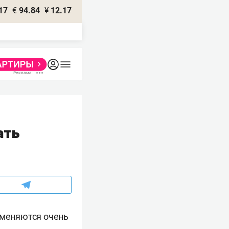
17
€
94.84
¥
12.17
ать
бменяются очень