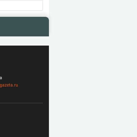
ла
gazeta.ru