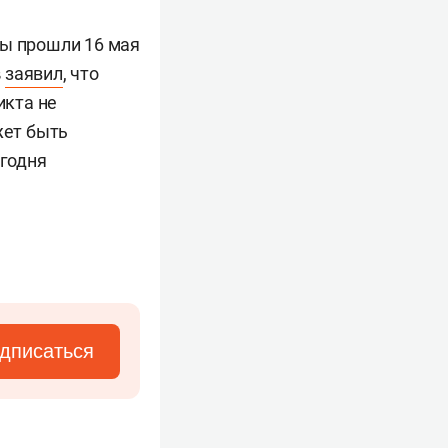
ны прошли 16 мая
в
заявил
, что
икта не
жет быть
егодня
дписаться