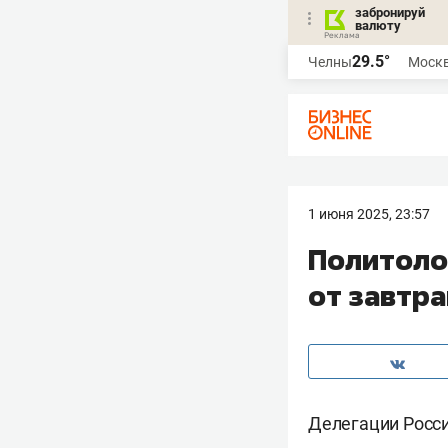
забронируй
валюту
29.5°
Челны
Моск
1 июня 2025, 23:57
Политоло
от завтр
Делегации Росси