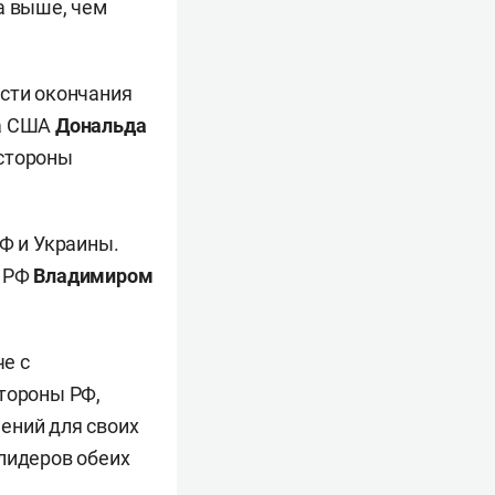
а выше, чем
ости окончания
та США
Дональда
стороны
Ф и Украины.
а РФ
Владимиром
че с
стороны РФ,
ений для своих
лидеров обеих