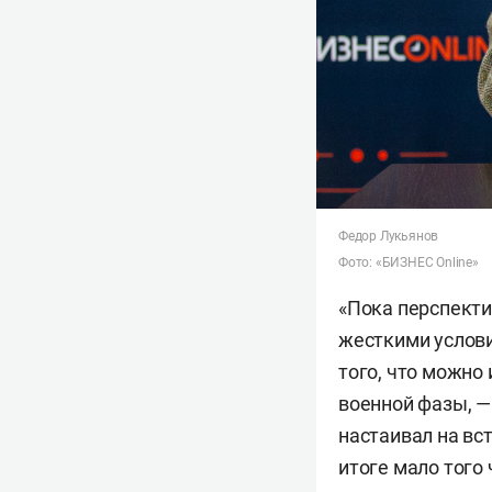
Федор Лукьянов
Фото: «БИЗНЕС Online»
«Пока перспекти
жесткими услови
того, что можно
военной фазы, —
настаивал на вс
итоге мало того