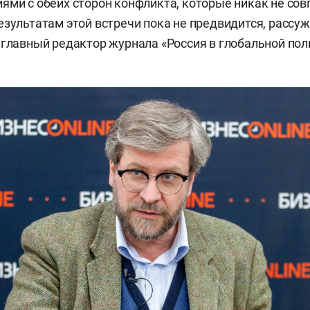
ями с обеих сторон конфликта, которые никак не со
езультатам этой встречи пока не предвидится, рассу
 главный редактор журнала «Россия в глобальной по