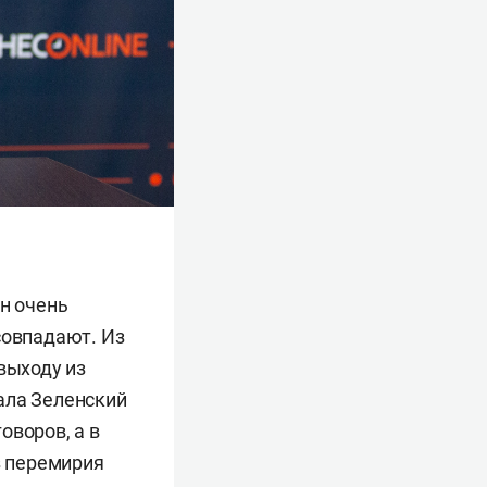
ен очень
совпадают. Из
выходу из
ала Зеленский
оворов, а в
з перемирия