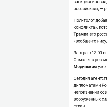
санкционировал,
российская», — р
Политолог добав
конфликта», пот
Трампа
его росс
«вообще-то нику
Завтра в 13:00 
Самолет с росси
Мединским
уже 
Сегодня агентст
дипломатами Рос
непризнании осв
вооруженных сил
стран.