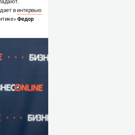
впадают.
ждает в
интервью
литике»
Федор