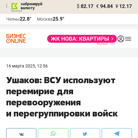
забронируй
$
82.17
€
94.84
¥
12.17
валюту
22.8°
25.9°
Челны
Москва
16 марта 2025, 12:56
Ушаков: ВСУ используют
перемирие для
перевооружения
и перегруппировки войск