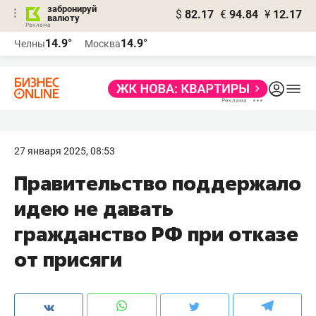
забронируй
$
82.17
€
94.84
¥
12.17
валюту
14.9°
14.9°
Челны
Москва
27 января 2025, 08:53
Правительство поддержало
идею не давать
гражданство РФ при отказе
от присяги