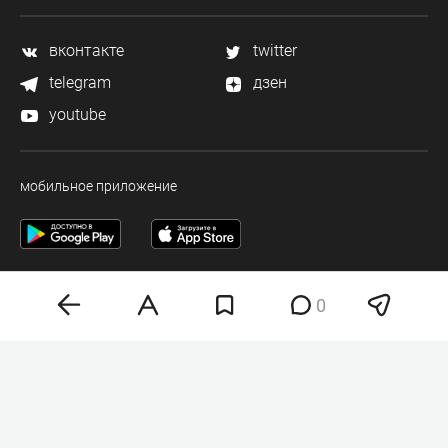
вконтакте
twitter
telegram
дзен
youtube
мобильное приложение
0
Деловая электронная газета «Бизнес Online» (на связи).
Свидетельство о регистрации СМИ Эл №ФС 77-33484 от 15.10.08.
Выдано федеральной службой по надзору в сфере связи и массовых
коммуникаций.
Учредитель ООО «Бизнес Медия Холдинг»
Шеф-редактор (главный редактор) А.В. Брусницын
Политика о персональных данных