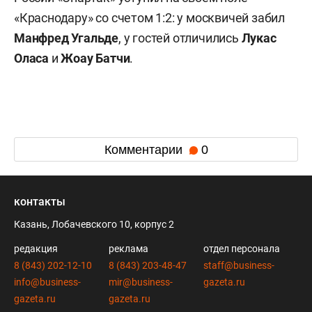
«Краснодару» со счетом 1:2: у москвичей забил
Манфред Угальде
, у гостей отличились
Лукас
Оласа
и
Жоау Батчи
.
Комментарии
0
контакты
Казань, Лобачевского 10, корпус 2
редакция
реклама
отдел персонала
8 (843) 202-12-10
8 (843) 203-48-47
staff@business-
info@business-
mir@business-
gazeta.ru
gazeta.ru
gazeta.ru