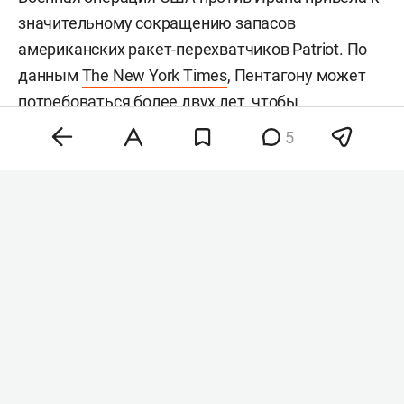
значительному сокращению запасов
американских ракет-перехватчиков Patriot. По
данным
The New York Times
, Пентагону может
потребоваться более двух лет, чтобы
восполнить запасы более чем 1,5 тыс.
5
использованных перехватчиков. Сейчас в
распоряжении США остается менее 1,7 тыс.
таких ракет.