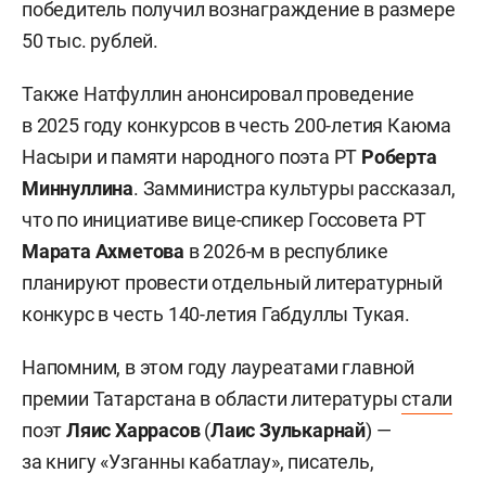
победитель получил вознаграждение в размере
50 тыс. рублей.
Также Натфуллин анонсировал проведение
в 2025 году конкурсов в честь 200-летия Каюма
Насыри и памяти народного поэта РТ
Роберта
Миннуллина
. Замминистра культуры рассказал,
что по инициативе вице-спикер Госсовета РТ
Марата Ахметова
в 2026-м в республике
планируют провести отдельный литературный
конкурс в честь 140-летия Габдуллы Тукая.
Напомним, в этом году лауреатами главной
премии Татарстана в области литературы
стали
поэт
Ляис Харрасов
(
Лаис Зулькарнай
) —
за книгу «Узганны кабатлау», писатель,