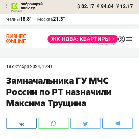
забронируй
$
82.17
€
94.84
¥
12.17
валюту
18.8°
21.3°
Челны
Москва
18 октября 2024, 19:41
Замначальника ГУ МЧС
России по РТ назначили
Максима Трущина