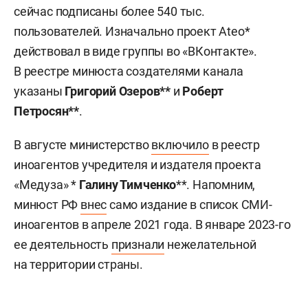
сейчас подписаны более 540 тыс.
пользователей. Изначально проект Ateo*
действовал в виде группы во «ВКонтакте».
В реестре минюста создателями канала
указаны
Григорий Озеров**
и
Роберт
Петросян**
.
В августе министерство
включило
в реестр
иноагентов учредителя и издателя проекта
«Медуза» *
Галину Тимченко
**. Напомним,
минюст РФ
внес
само издание в список СМИ-
иноагентов в апреле 2021 года. В январе 2023-го
ее деятельность
признали
нежелательной
на территории страны.