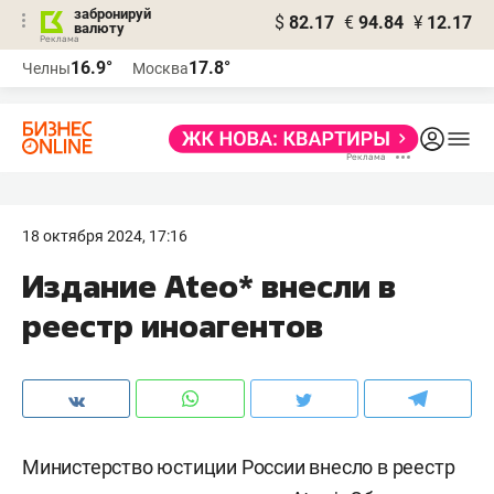
забронируй
$
82.17
€
94.84
¥
12.17
валюту
16.9°
17.8°
Челны
Москва
18 октября 2024, 17:16
Издание Ateo* внесли в
реестр иноагентов
Министерство юстиции России внесло в реестр