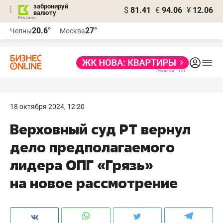
забронируй
$
81.41
€
94.06
¥
12.06
валюту
20.6°
27°
Челны
Москва
18 октября 2024, 12:20
Верховный суд РТ вернул
дело предполагаемого
лидера ОПГ «Грязь»
на новое рассмотрение