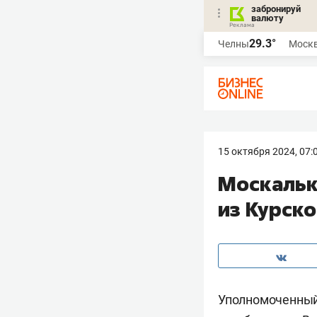
забронируй
валюту
29.3°
Челны
Моск
15 октября 2024, 07:
Москальк
из Курск
Уполномоченный