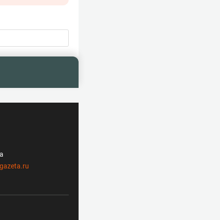
ла
gazeta.ru