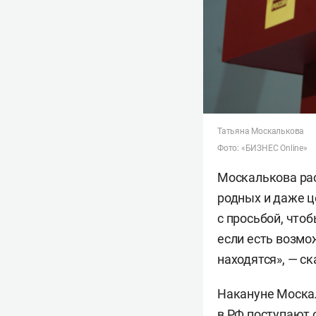
Татьяна Москалькова
Фото: «БИЗНЕС Online»
Москалькова рас
родных и даже ц
с просьбой, что
если есть возмож
находятся», — ск
Накануне Моск
в РФ поступают 