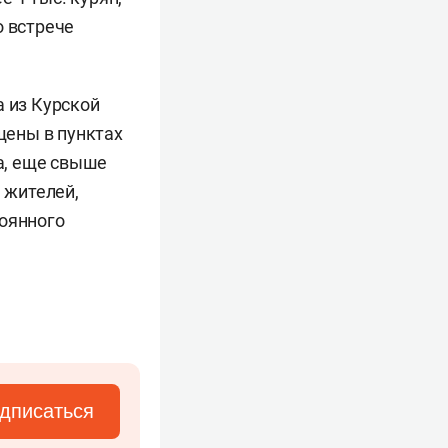
о встрече
а из Курской
щены в пунктах
а, еще свыше
 жителей,
тоянного
дписаться