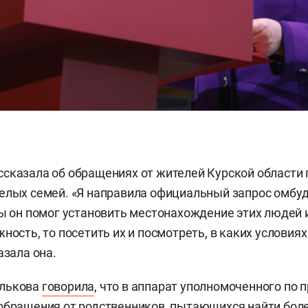
сказала об обращениях от жителей Курской области 
елых семей. «Я направила официальный запрос омбу
бы он помог установить местонахождение этих людей и 
ность, то посетить их и посмотреть, в каких условиях
азала она.
алькова
говорила
, что в аппарат уполномоченного по 
обращения от родственников, пытающихся найти более