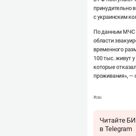
принудительно в
с украинским ко
По данным МЧС Р
области эвакуир
временного раз
100 тыс. живут 
которые отказал
проживания», — 
#
сво
Читайте БИ
в Telegram