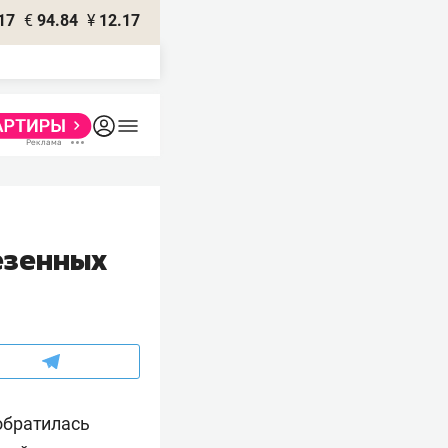
17
€
94.84
¥
12.17
езенных
братилась