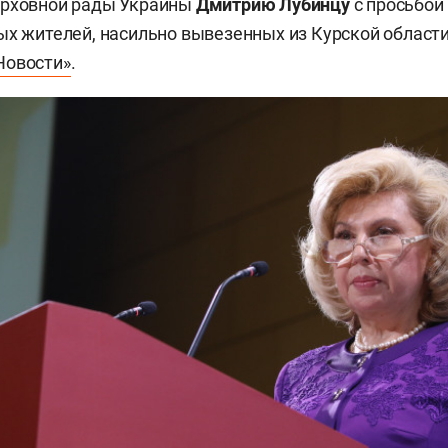
ерховной рады Украины
Дмитрию Лубинцу
с просьбой
ых жителей, насильно вывезенных из Курской области
Новости»
.