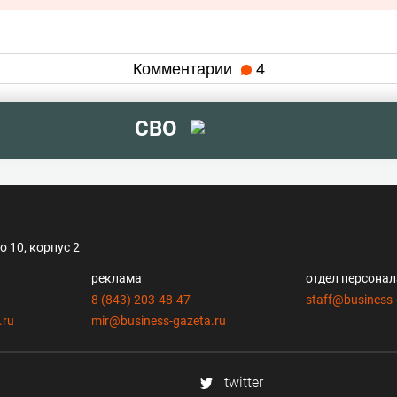
Комментарии
4
СВО
 10, корпус 2
реклама
отдел персона
8 (843) 203-48-47
staff@business-
.ru
mir@business-gazeta.ru
twitter