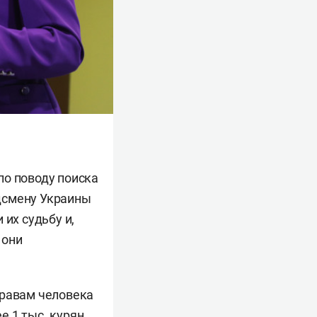
по поводу поиска
дсмену Украины
их судьбу и,
 они
правам человека
 1 тыс. курян,