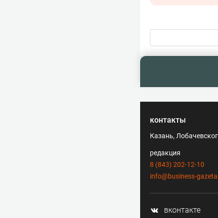
контакты
Казань, Лобачевского
редакция
8 (843) 202-12-10
info@business-gazeta
вконтакте