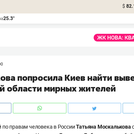
$
82.
25.3°
ва
00
ова попросила Киев найти выв
ой области мирных жителей
 по правам человека в России
Татьяна Москалькова
о