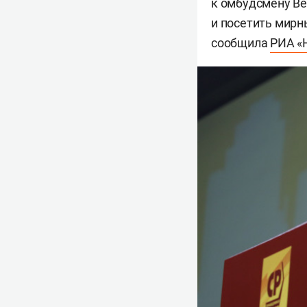
к омбудсмену В
и посетить мирн
сообщила
РИА «