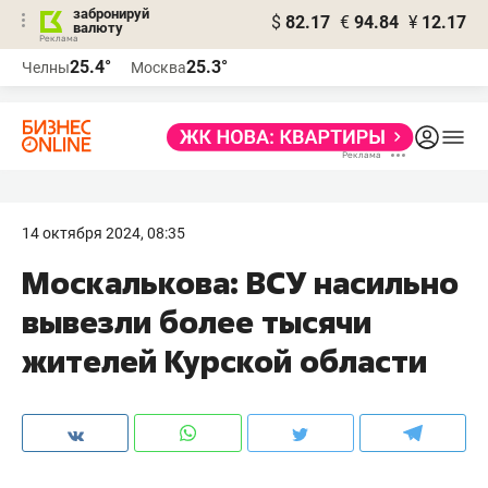
забронируй
$
82.17
€
94.84
¥
12.17
валюту
25.4°
25.3°
Челны
Москва
14 октября 2024, 08:35
Москалькова: ВСУ насильно
вывезли более тысячи
жителей Курской области