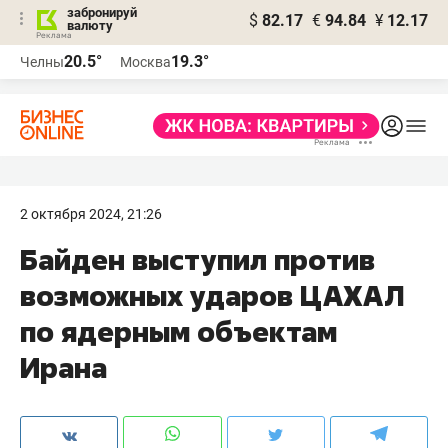
забронируй
$
82.17
€
94.84
¥
12.17
валюту
20.5°
19.3°
Челны
Москва
2 октября 2024, 21:26
Байден выступил против
возможных ударов ЦАХАЛ
по ядерным объектам
Ирана