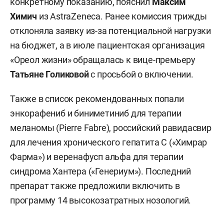
конкретному показанию, пояснил
Максим
Химич
из AstraZeneca. Ранее комиссия трижды
отклоняла заявку из-за потенциальной нагрузки
на бюджет, а в июле пациентская организация
«Ореол жизни» обращалась к вице-премьеру
Татьяне Голиковой
с просьбой о включении.
Также в список рекомендованных попали
энкорафениб и биниметиниб для терапии
меланомы (Pierre Fabre), российский равидасвир
для лечения хронического гепатита С («Химрар
Фарма») и веренафусп альфа для терапии
синдрома Хантера («Генериум»). Последний
препарат также предложили включить в
программу 14 высокозатратных нозологий.