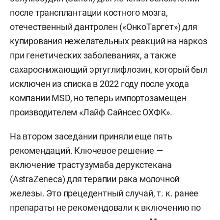
после трансплантации костного мозга,
отечественный дантролен («ОнкоТаргет») для
купирования нежелательных реакций на наркоз
при генетических заболеваниях, а также
сахароснижающий эртуглифлозин, который был
исключен из списка в 2022 году после ухода
компании MSD, но теперь импортозамещен
производителем «Лайф Сайнсес ОХФК».
На втором заседании приняли еще пять
рекомендаций. Ключевое решение —
включение трастузумаба дерукстекана
(AstraZeneca) для терапии рака молочной
железы. Это прецедентный случай, т. к. ранее
препараты не рекомендовали к включению по