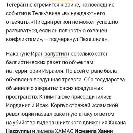
Тегеран не стремится к войне, но последние
события в Тель-Авиве «вынуждают» его
отвечать. «Ни один регион не может успешно
развиваться, если он полностью охвачен
конфликтами», — подчеркнул Пезешкиан.
Накануне Иран
запустил
несколько сотен
баллистических ракет по объектам
на территории Израиля. По всей стране была
объявлена воздушная тревога. Оба государства
объявили о закрытии своих воздушных
пространств. К ним также присоединились
Иордания и Ирак. Корпус стражей исламской
революции назвал ракетную атаку ответом
на убийство лидера шиитского движения
Хасана
Насруллы
и лидера ХАМАС
Исмаила Хании