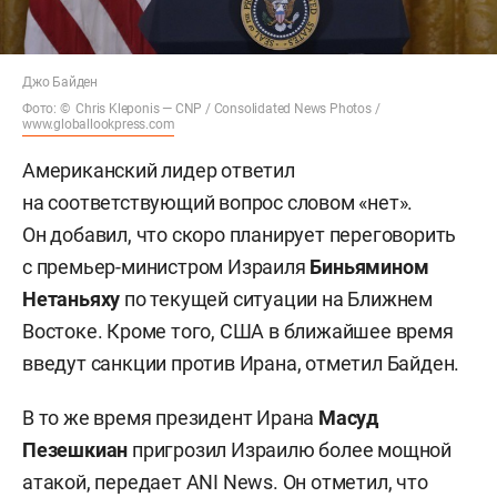
Джо Байден
Фото: © Chris Kleponis — CNP / Consolidated News Photos /
www.globallookpress.com
Американский лидер ответил
на соответствующий вопрос словом «нет».
Он добавил, что скоро планирует переговорить
с премьер-министром Израиля
Биньямином
Нетаньяху
по текущей ситуации на Ближнем
Востоке. Кроме того, США в ближайшее время
введут санкции против Ирана, отметил Байден.
В то же время президент Ирана
Масуд
Пезешкиан
пригрозил Израилю более мощной
атакой, передает
ANI News
. Он отметил, что