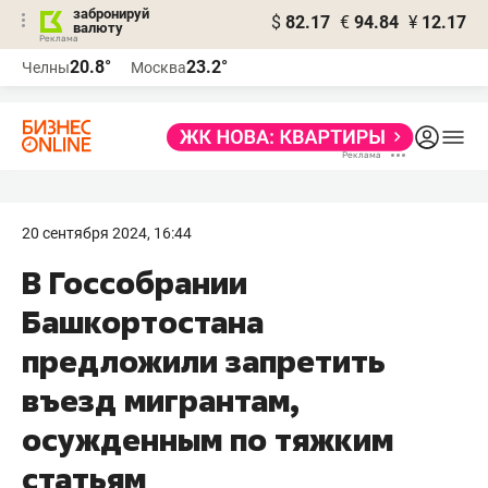
забронируй
$
82.17
€
94.84
¥
12.17
валюту
20.8°
23.2°
Челны
Москва
20 сентября 2024, 16:44
В Госсобрании
Башкортостана
предложили запретить
въезд мигрантам,
осужденным по тяжким
статьям