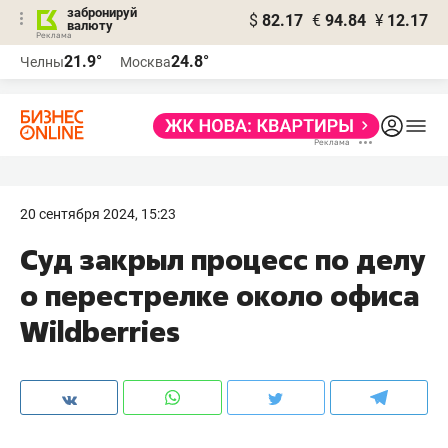
забронируй
$
82.17
€
94.84
¥
12.17
валюту
21.9°
24.8°
Челны
Москва
20 сентября 2024, 15:23
Суд закрыл процесс по делу
о перестрелке около офиса
Wildberries