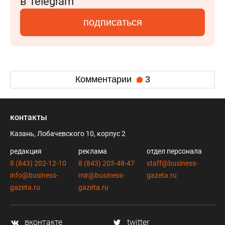
в Telegram
подписаться
Комментарии
3
контакты
Казань, Лобачевского 10, корпус 2
редакция
реклама
отдел персонала
8 (843) 202-12-10
8 (843) 203-48-47
staff@business-
info@business-
mir@business-
gazeta.ru
gazeta.ru
gazeta.ru
вконтакте
twitter