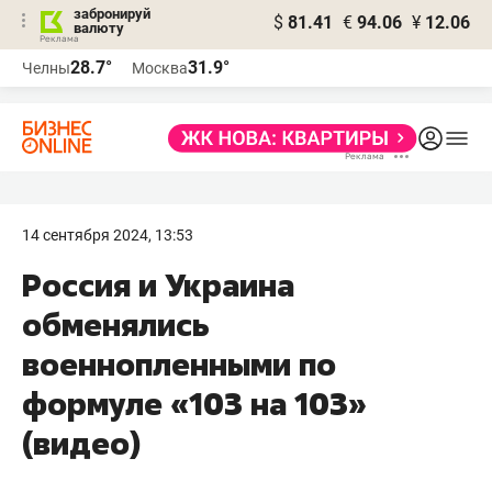
забронируй
$
81.41
€
94.06
¥
12.06
валюту
28.7°
31.9°
Челны
Москва
14 сентября 2024, 13:53
Россия и Украина
обменялись
военнопленными по
формуле «103 на 103»
(видео)