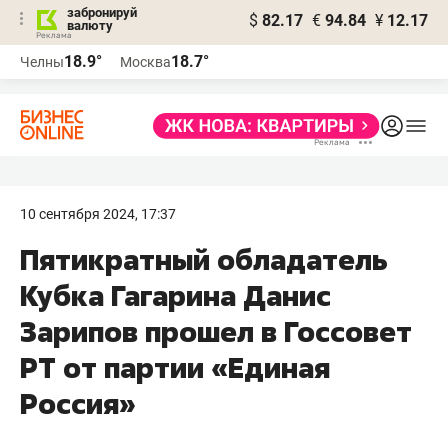
забронируй
$
82.17
€
94.84
¥
12.17
валюту
18.9°
18.7°
Челны
Москва
10 сентября 2024, 17:37
Пятикратный обладатель
Кубка Гагарина Данис
Зарипов прошел в Госсовет
РТ от партии «Единая
Россия»