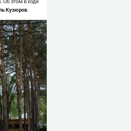
. Об этом в ходе
ль Кузюров
.