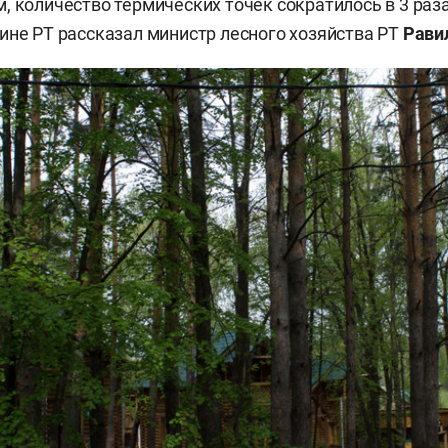
, количество термических точек сократилось в 3 раза
ине РТ рассказал министр лесного хозяйства РТ
Рави