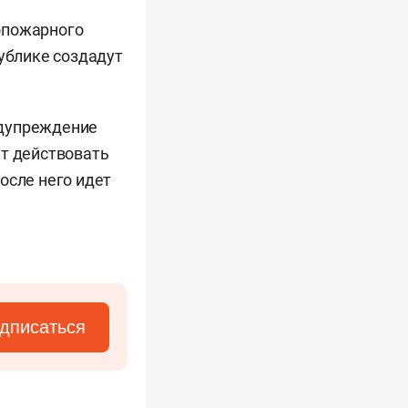
опожарного
публике создадут
дупреждение
ет действовать
после него идет
дписаться