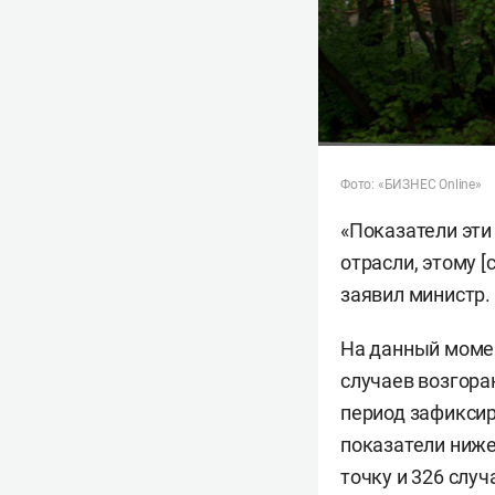
Фото: «БИЗНЕС Online»
«Показатели эти
отрасли, этому 
заявил министр.
На данный момен
случаев возгора
период зафиксир
показатели ниже
точку и 326 случ