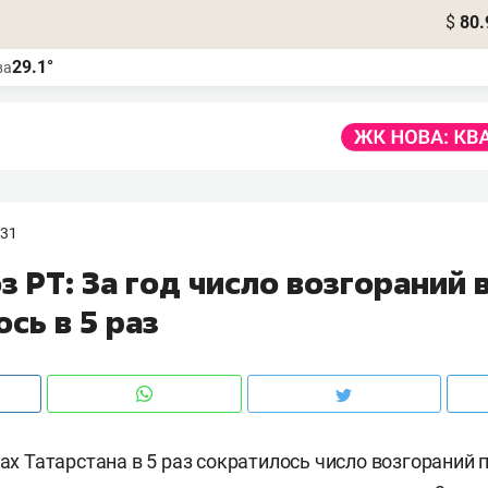
$
80.
29.1°
ва
:31
 РТ: За год число возгораний 
сь в 5 раз
сах Татарстана в 5 раз сократилось число возгораний