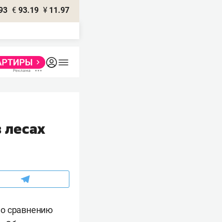
93
€
93.19
¥
11.97
в лесах
 по сравнению