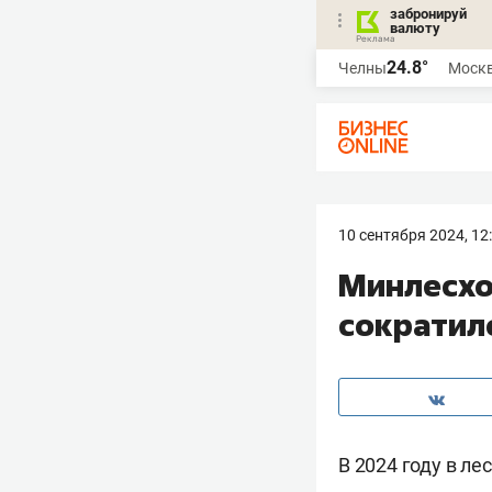
забронируй
валюту
24.8°
Челны
Моск
10 сентября 2024, 12
Минлесхоз
сократило
В 2024 году в ле