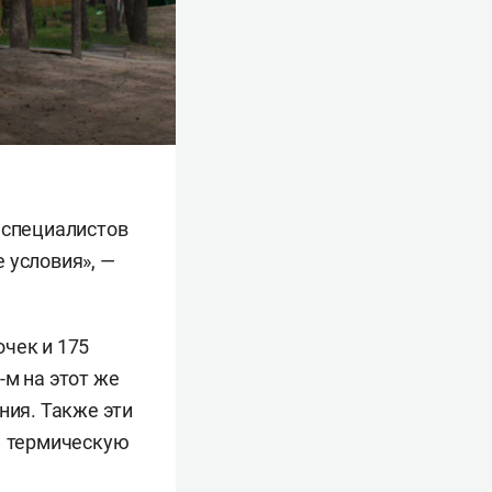
 специалистов
 условия», —
чек и 175
-м на этот же
ния. Также эти
1 термическую