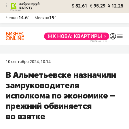
забронируй
$
82.61
€
95.29
¥
12.25
валюту
14.6°
19°
Челны
Москва
10 сентября 2024, 10:14
В Альметьевске назначили
замруководителя
исполкома по экономике –
прежний обвиняется
во взятке