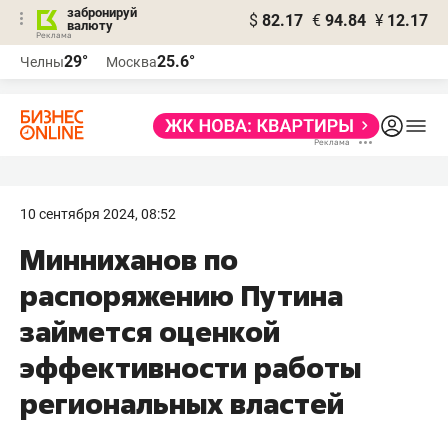
забронируй
$
82.17
€
94.84
¥
12.17
валюту
29°
25.6°
Челны
Москва
10 сентября 2024, 08:52
Минниханов по
распоряжению Путина
займется оценкой
эффективности работы
региональных властей