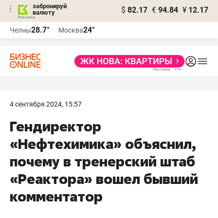
забронируй
$
82.17
€
94.84
¥
12.17
валюту
28.7°
24°
Челны
Москва
4 сентября 2024, 15:57
Гендиректор
«Нефтехимика» объяснил,
почему в тренерский штаб
«Реактора» вошел бывший
комментатор