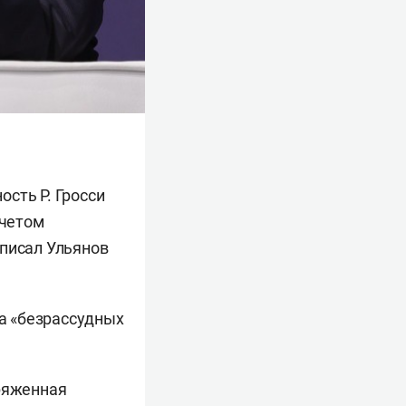
сть Р. Гросси
учетом
аписал Ульянов
за «безрассудных
пряженная