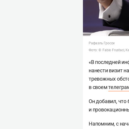
Рафаэль Гросси
Фото: © Fabio Frustaci, K
«В последней ин
нанести визит н
тревожных обсто
в своем
телегра
Он добавил, что
и провокационны
Напомним, с нач