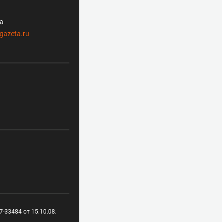
ла
gazeta.ru
-33484 от 15.10.08.