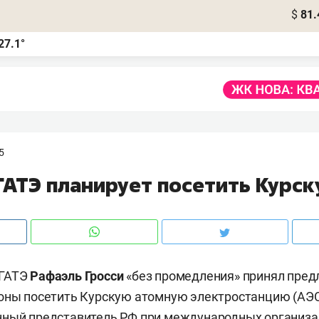
$
81.
27.1°
5
ГАТЭ планирует посетить Курс
АГАТЭ
Рафаэль Гросси
«без промедления» принял пре
оны посетить Курскую атомную электростанцию (АЭС
нный представитель РФ при международных организа