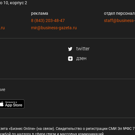
 10, корпус 2
реклама
отдел персона
8 (843) 203-48-47
staff@business-
.ru
mir@business-gazeta.ru
twitter
дзен
ние
зета «Бизнес Online» (на связи). Свидетельство о регистрации СМИ Эл №ФС 77
ужбой по надзору в сфере связи и массовых коммуникаций.