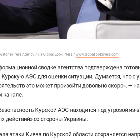
eystone Press Agency / via Global Look Press /
www.globallookpress.com
формационной сводке агентства подтверждена готовно
а Курскую АЭС для оценки ситуации. Думается, что с 
ятельств это может произойти довольно скоро», — н
м-канале
.
 безопасность Курской АЭС находится под угрозой из-
х действий» со стороны Украины.
ала атаки Киева по Курской области сохраняется на