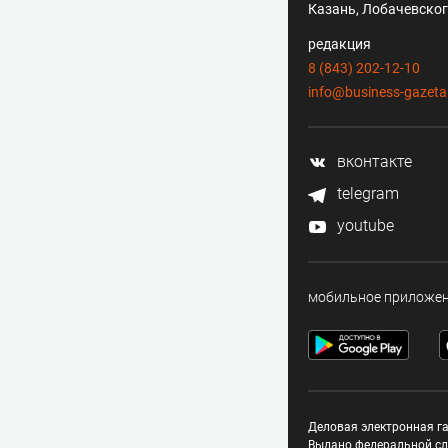
Казань, Лобачевского
редакция
8 (843) 202-12-10
info@business-gazeta
вконтакте
telegram
youtube
мобильное приложе
Деловая электронная га
Выдано федеральной сл