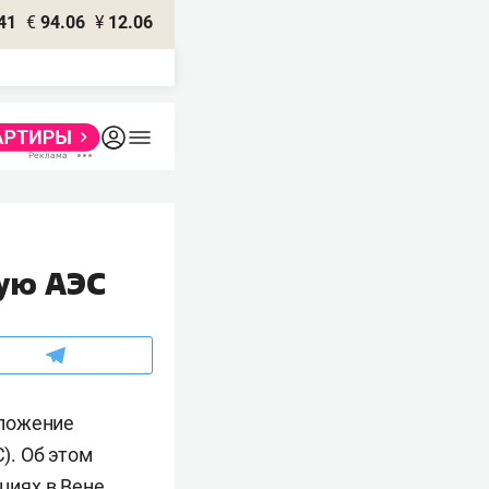
41
€
94.06
¥
12.06
кую АЭС
дложение
). Об этом
циях в Вене