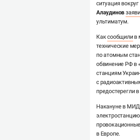
ситуация вокруг
Алаудинов
заяв
ультиматум.
Как
сообщили
в 
технические мер
по атомным стан
обвинение РФ в 
станциям Украин
с радиоактивным
предостерегли в
Накануне в МИД
электростанцию 
провокационные 
в Европе.