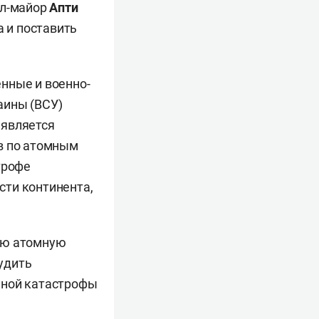
ал-майор
Апти
а и поставить
нные и военно-
аины (ВСУ)
 является
в по атомным
трофе
сти континента,
ую атомную
удить
нной катастрофы