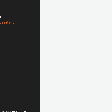
ла
gazeta.ru