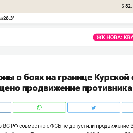
$
82.
28.3°
ва
ны о боях на границе Курской 
щено продвижение противника
ВС РФ совместно с ФСБ не допустили продвижение В