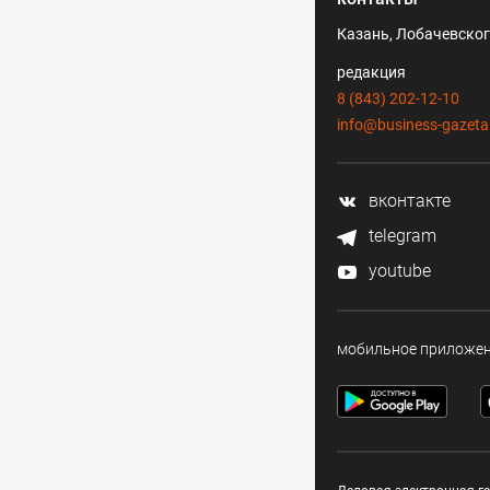
Казань, Лобачевского
редакция
8 (843) 202-12-10
info@business-gazeta
вконтакте
telegram
youtube
мобильное приложе