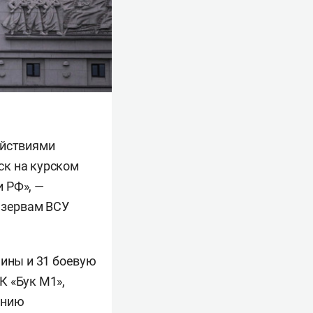
ействиями
ск на курском
 РФ», —
езервам ВСУ
шины и 31 боевую
К «Бук М1»,
ению