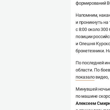
формирований ВС
Напомним, нака
и проникнуть на
с 8:00 около 30
позиции российс
и Олешня Курско
бронетехники. Н
По последней и
области. По бое
показало
видео, 
Минувшей ночью 
по машине скоро
Алексеем Смир