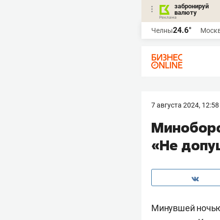
забронируй
валюту
24.6°
Челны
Моск
7 августа 2024, 12:58
Миноборо
«Не допу
Минувшей ночью 