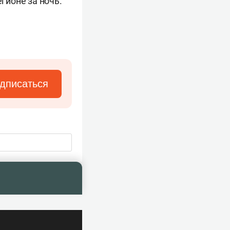
гионе за ночь.
дписаться