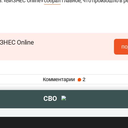
в. «БИЗНЕС Online»
собрал
главное, что произошло в ре
ЗНЕС Online
по
Комментарии
2
СВО