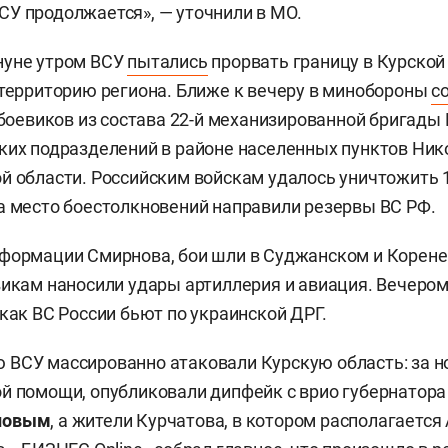
У продолжается», — уточнили в МО.
нуне утром ВСУ
пытались
прорвать границу в Курской
 территорию региона. Ближе к вечеру в минобороны
с
0 боевиков из состава 22-й механизированной бригады
ких подразделений в районе населенных пунктов Ни
й области. Российским войскам удалось уничтожить 
а место боестолкновений направили резервы ВС РФ.
нформации Смирнова, бои шли в Суджанском и Корен
викам наносили удары артиллерия и авиация. Вечер
как ВС России бьют по украинской ДРГ.
ВСУ массированно атаковали Курскую область: за н
й помощи, опубликовали дипфейк с врио губернатора
новым
, а жители Курчатова, в котором располагается