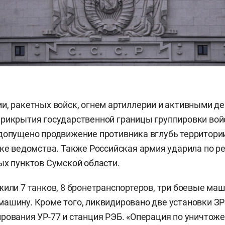
и, ракетных войск, огнем артиллерии и активными д
рикрытия государственной границы группировки вой
допущено продвижение противника вглубь территории
дке ведомства. Также Российская армия ударила по р
ых пунктов Сумской области.
жили 7 танков, 8 бронетранспортеров, три боевые ма
ашину. Кроме того, ликвидировано две установки ЗР
рования УР-77 и станция РЭБ. «Операция по уничтож