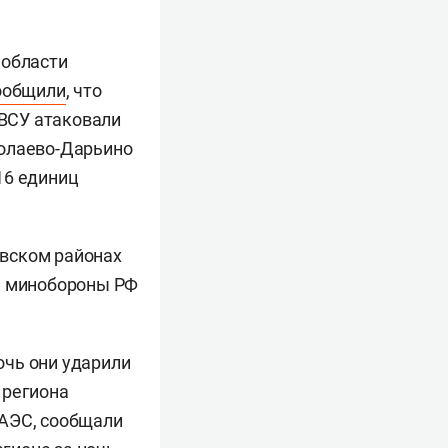
 области
ообщили
, что
 ВСУ атаковали
колаево-Дарьино
16 единиц
евском районах
ом минобороны РФ
очь они ударили
 региона
 АЭС, сообщали