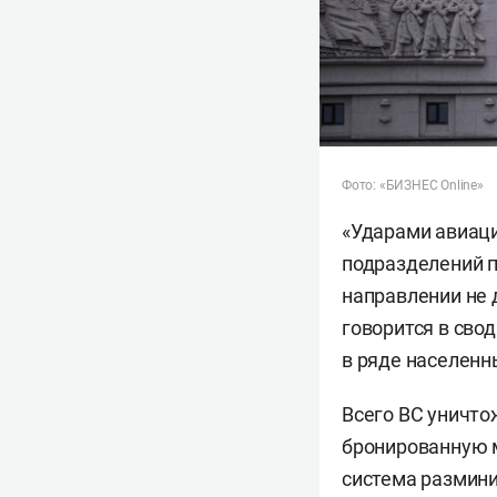
Фото: «БИЗНЕС Online»
«Ударами авиаци
подразделений п
направлении не 
говорится в сво
в ряде населенн
Всего ВС уничто
бронированную м
система размини