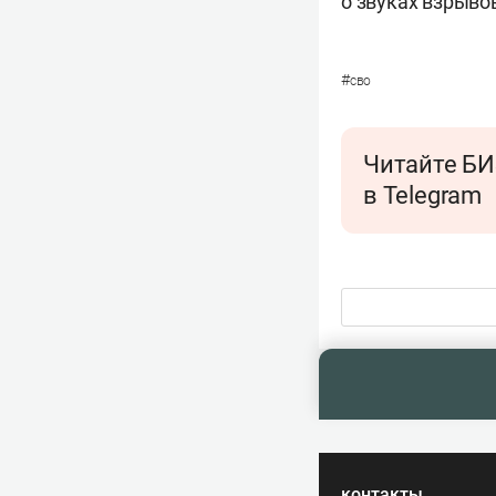
о звуках взрыво
#
сво
Читайте БИ
в Telegram
контакты