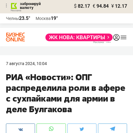
забронируй
$
82.17
€
94.84
¥
12.17
валюту
23.5°
19°
Челны
Москва
7 августа 2024, 10:04
РИА «Новости»: ОПГ
распределила роли в афере
с сухпайками для армии в
деле Булгакова