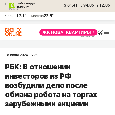
забронируй
$
81.41
€
94.06
¥
12.06
валюту
17.1°
22.9°
Челны
Москва
18 июля 2024, 07:39
РБК: В отношении
инвесторов из РФ
возбудили дело после
обмана робота на торгах
зарубежными акциями