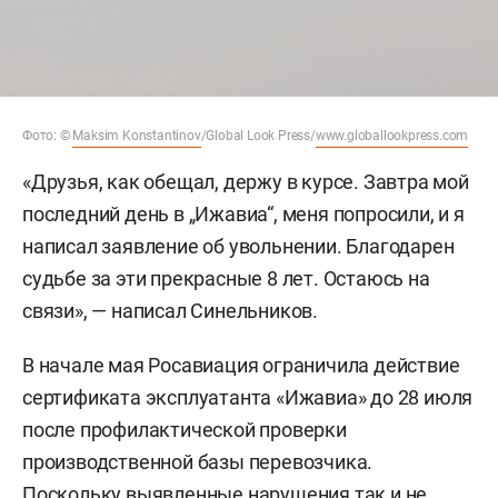
Фото: ©
Maksim Konstantinov
/Global Look Press/
www.globallookpress.com
«Друзья, как обещал, держу в курсе. Завтра мой
последний день в „Ижавиа“, меня попросили, и я
написал заявление об увольнении. Благодарен
судьбе за эти прекрасные 8 лет. Остаюсь на
связи», — написал Синельников.
В начале мая Росавиация ограничила действие
сертификата эксплуатанта «Ижавиа» до 28 июля
после профилактической проверки
производственной базы перевозчика.
Поскольку выявленные нарушения так и не