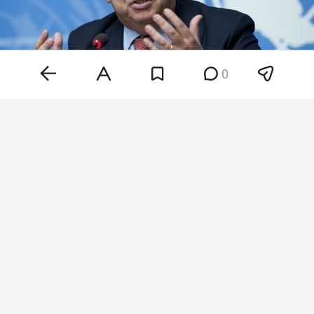
0
Антониу Гутерриш
Фото: © Ministry of Foreign Affairs of R / Twitter.com /
www.globallookpress.com
«Он также осуждает недавние украинские
беспилотные атаки на несколько регионов
Российской Федерации, которые, как
сообщается, привели к жертвам среди
гражданского населения и ущербу гражданской
инфраструктуре», — заявил Хак.