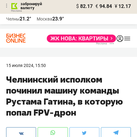
забронируй
$
82.17
€
94.84
¥
12.17
валюту
21.2°
23.9°
Челны
Москва
15 июля 2024, 15:50
Челнинский исполком
починил машину команды
Рустама Гатина, в которую
попал FPV-дрон