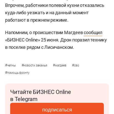
Впрочем, работники полевой кухни отказались
куда-либо уезжать и на данный момент
работают в прежнем режиме.
Напомним, о происшествии Магдеев
сообщил
«БИЗНЕС Online» 25 июня. Дрон поразил технику
в поселке рядом с Лисичанском.
#
#
#
#
челны
новости закамья
магдеев
сво
#
помощь фронту
Читайте БИЗНЕС Online
в Telegram
подписаться