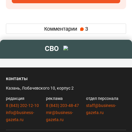
Комментарии
3
СВО
контакты
Казань, Лобачевского 10, корпус 2
редакция
реклама
отдел персонала
8 (843) 202-12-10
8 (843) 203-48-47
staff@business-
info@business-
mir@business-
gazeta.ru
gazeta.ru
gazeta.ru