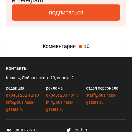
в Telegram
подписаться
Комментарии
10
контакты
Казань, Лобачевского 10, корпус 2
редакция
реклама
отдел персонала
8 (843) 202-12-10
8 (843) 203-48-47
staff@business-
info@business-
mir@business-
gazeta.ru
gazeta.ru
gazeta.ru
вконтакте
twitter