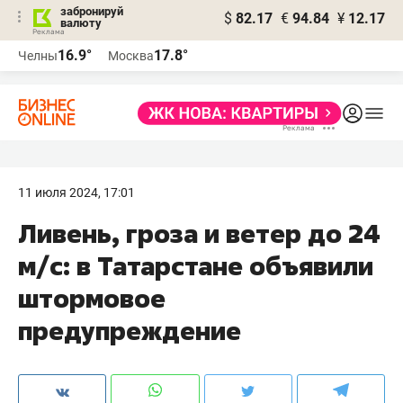
забронируй
$
82.17
€
94.84
¥
12.17
валюту
16.9°
17.8°
Челны
Москва
11 июля 2024, 17:01
Ливень, гроза и ветер до 24
м/с: в Татарстане объявили
штормовое
предупреждение