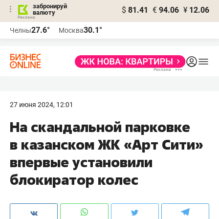
забронируй
$
81.41
€
94.06
¥
12.06
валюту
27.6°
30.1°
Челны
Москва
27 июня 2024, 12:01
На скандальной парковке
в казанском ЖК «Арт Сити»
впервые установили
блокиратор колес