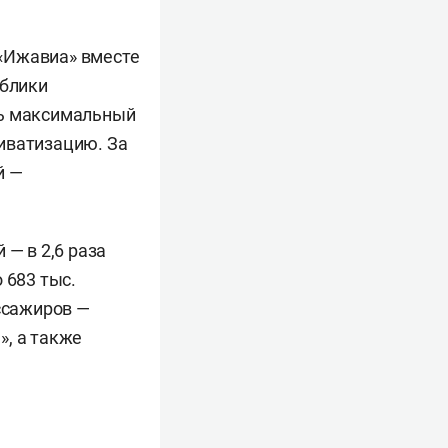
«Ижавиа» вместе
ублики
ть максимальный
иватизацию. За
й —
 — в 2,6 раза
 683 тыс.
ассажиров —
», а также