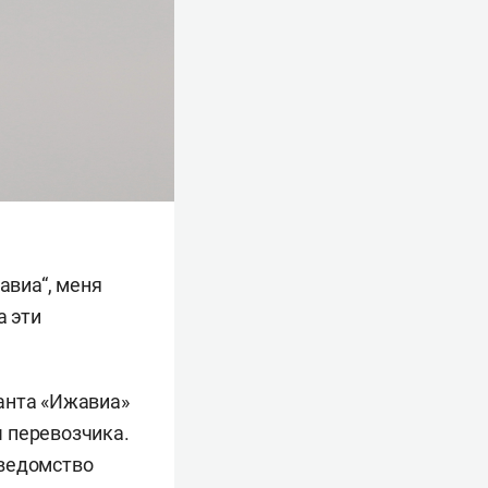
авиа“, меня
а эти
анта «Ижавиа»
 перевозчика.
 ведомство