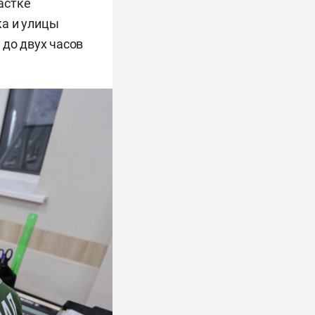
астке
ка и улицы
 до двух часов