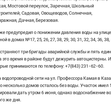
ая, Мостовой переулок, Заречная, Школьный
троителей, Садовая, Овощеводов, Солнечная,
вражная, Дачная, Березовая.
же предупредил о понижении давления воды на улиц
в домах №17, 25, 26, 27, 38, 29, 30, 31, 32, 34, 36, 38, 4
страняют три бригады аварийной службы и пять един
а это время в районе будут дежурить автоцистерны.
орые принимаются по телефону: +7(843) 231−62−60.
 водопроводной сети на ул. Профессора Камая в Каз
его несколько домов осталось без воды. Участок имел
нировали дать утром 6 июня, однако водоснабжение в
го же дня.