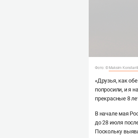
Фото: ©
Maksim Konstant
«Друзья, как обе
попросили, и я н
прекрасные 8 ле
В начале мая Ро
до 28 июля посл
Поскольку выявл