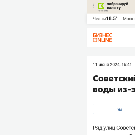
забронируй
валюту
18.5°
Челны
Моск
11 июня 2024, 16:41
Советский
воды из-
Ряд улиц Советс