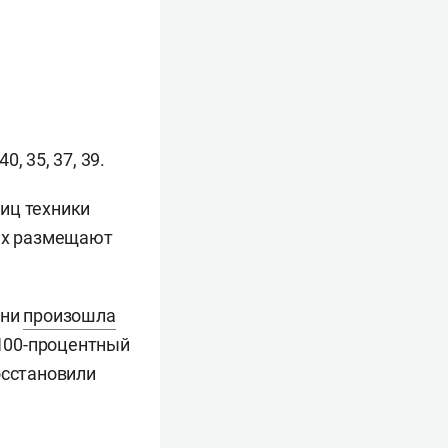
е
0, 35, 37, 39.
иц техники
 Их размещают
ани
произошла
 100-процентный
осстановили