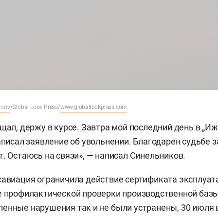
inov
/Global Look Press/
www.globallookpress.com
щал, держу в курсе. Завтра мой последний день в „Иж
аписал заявление об увольнении. Благодарен судьбе з
т. Остаюсь на связи», — написал Синельников.
савиация ограничила действие сертификата эксплуат
е профилактической проверки производственной базы
енные нарушения так и не были устранены, 30 июля