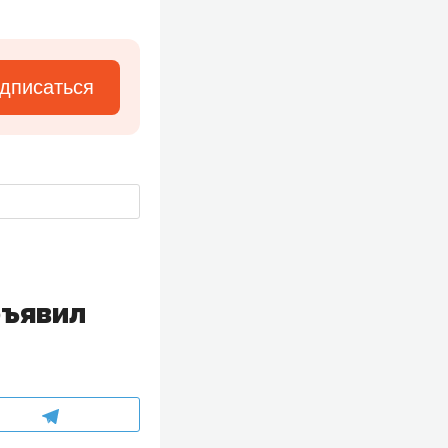
дписаться
бъявил