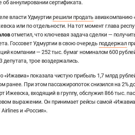
 об аннулировании сертификата.
еле власти Удмуртии
решили продать
авиакомпанию 
евска или по отдельности. На тот момент глава респ
алов
отметил, что ключевая задача сделки — получи
та. Госсовет Удмуртии в свою очередь
поддержал
пр
ций компании — 252 тыс. бумаг номиналом 600 рубле
3 депутата, трое воздержались.
го «Ижавиа» показала чистую прибыль 1,7 млрд рублей
ом ранее. При этом пассажиропоток снизился на 2% до
рт Ижевска, входящий в группу, обслужил 866 тыс. п
довом выражении. Он принимает рейсы самой «Ижавиа
Airlines и «Россия».