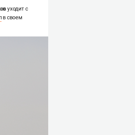
ков
уходит с
л
в своем