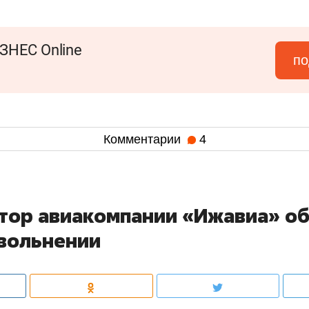
ЗНЕС Online
по
Комментарии
4
тор авиакомпании «Ижавиа» о
увольнении