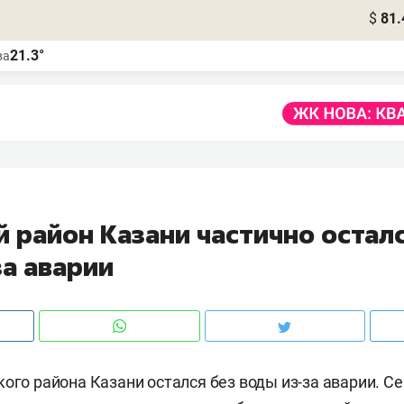
$
81.
21.3°
ва
 район Казани частично осталс
за аварии
кого района Казани остался без воды из-за аварии. С