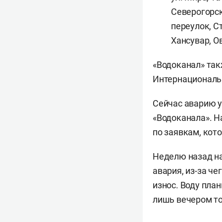
Северогорск
переулок, С
Хансувар, О
«Водоканал» так
Интернациональной 
Сейчас аварию у
«Водоканала». Н
по заявкам, кот
Неделю назад на
авария, из-за ч
износ. Воду пла
лишь вечером то