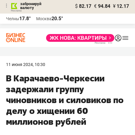
забронируй
$
82.17
€
94.84
¥
12.17
валюту
17.8°
20.5°
Челны
Москва
11 июня 2024, 10:30
В Карачаево-Черкесии
задержали группу
чиновников и силовиков по
делу о хищении 60
миллионов рублей