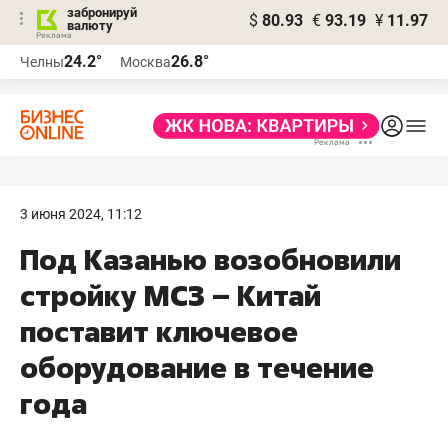
забронируй
$
80.93
€
93.19
¥
11.97
валюту
24.2°
26.8°
Челны
Москва
3 июня 2024, 11:12
Под Казанью возобновили
стройку МСЗ – Китай
поставит ключевое
оборудование в течение
года