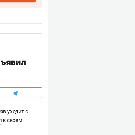
бъявил
ков
уходит с
л
в своем