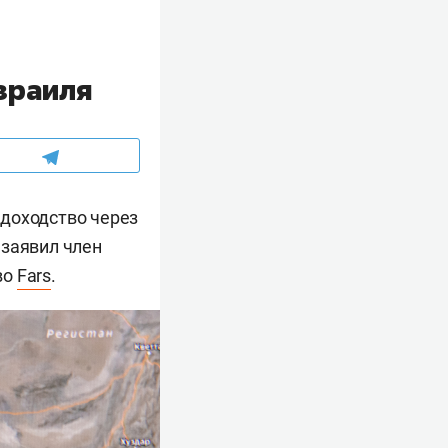
зраиля
удоходство через
 заявил член
во
Fars
.