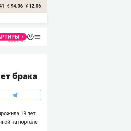
41
€
94.06
¥
12.06
лет брака
прожила 18 лет.
нной на портале