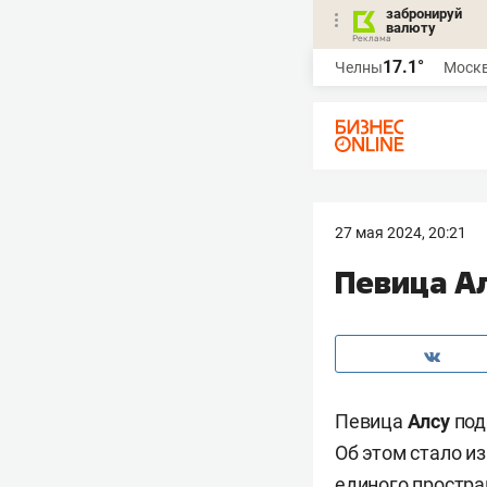
забронируй
валюту
17.1°
Челны
Моск
27 мая 2024, 20:21
Певица Ал
Певица
Алсу
под
Об этом стало и
единого простра