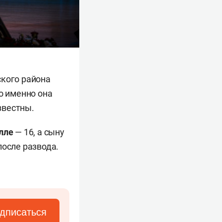
ского района
о именно она
звестны.
лле
— 16, а сыну
после развода.
дписаться