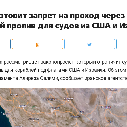
отовит запрет на проход через
й пролив для судов из США и И
 рассматривает законопроект, который ограничит с
в для кораблей под флагами США и Израиля. Об этом
амента Алиреза Салими, сообщает иранское агентст