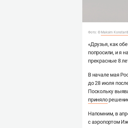
Фото: ©
Maksim Konstant
«Друзья, как обе
попросили, и я н
прекрасные 8 ле
В начале мая Ро
до 28 июля посл
Поскольку выявл
приняло
решение
Напомним, в апр
с аэропортом Иж