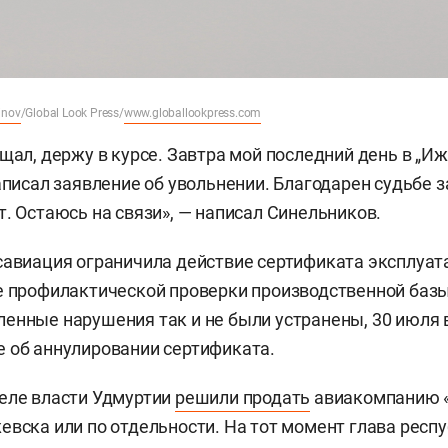
inov
/Global Look Press/
www.globallookpress.com
щал, держу в курсе. Завтра мой последний день в „Иж
аписал заявление об увольнении. Благодарен судьбе з
т. Остаюсь на связи», — написал Синельников.
савиация ограничила действие сертификата эксплуат
е профилактической проверки производственной базы
енные нарушения так и не были устранены, 30 июля
 об аннулировании сертификата.
еле власти Удмуртии
решили продать
авиакомпанию 
евска или по отдельности. На тот момент глава респ