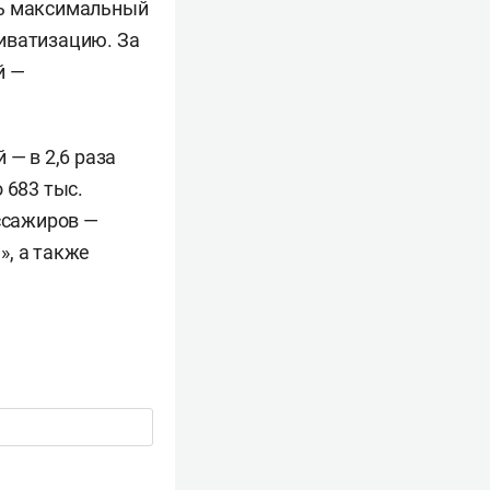
ть максимальный
иватизацию. За
й —
 — в 2,6 раза
 683 тыс.
ассажиров —
», а также