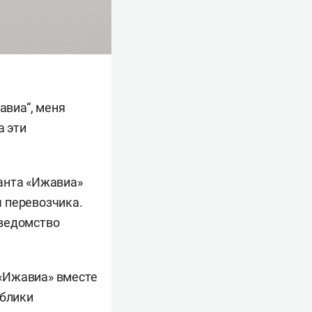
авиа“, меня
а эти
анта «Ижавиа»
 перевозчика.
 ведомство
«Ижавиа» вместе
ублики