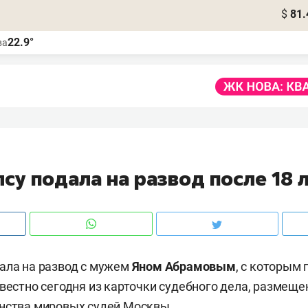
$
81.
22.9°
ва
су подала на развод после 18 
ала на развод с мужем
Яном Абрамовым
, с которым 
звестно сегодня из карточки судебного дела, размеще
нства мировых судей Москвы.