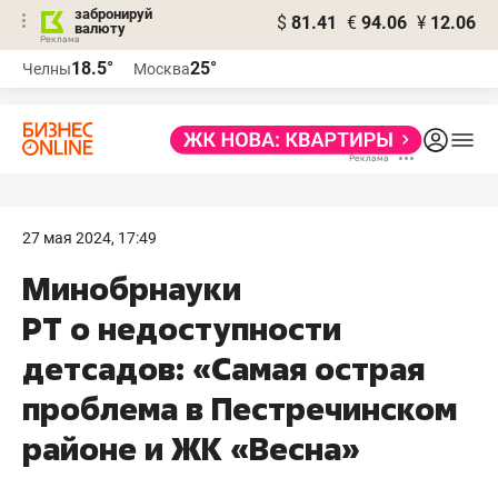
забронируй
$
81.41
€
94.06
¥
12.06
валюту
18.5°
25°
Челны
Москва
27 мая 2024, 17:49
Минобрнауки
РТ о недоступности
детсадов: «Самая острая
проблема в Пестречинском
районе и ЖК «Весна»