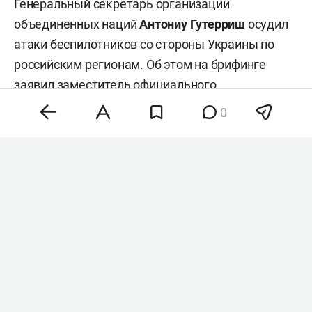
Генеральный секретарь организации
объединенных наций
Антониу Гутерриш
осудил
атаки беспилотников со стороны Украины по
российским регионам. Об этом на брифинге
заявил заместитель официального
представителя главы всемирной организации
0
Фархан Хак
, передает
ТАСС
.