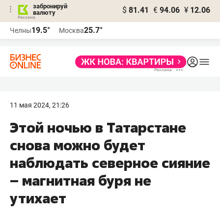
забронируй
$
81.41
€
94.06
¥
12.06
валюту
19.5°
25.7°
Челны
Москва
11 мая 2024, 21:26
Этой ночью в Татарстане
снова можно будет
наблюдать северное сияние
– магнитная буря не
утихает