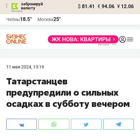
забронируй
$
81.41
€
94.06
¥
12.06
валюту
18.5°
25°
Челны
Москва
11 мая 2024, 13:19
Татарстанцев
предупредили о сильных
осадках в субботу вечером