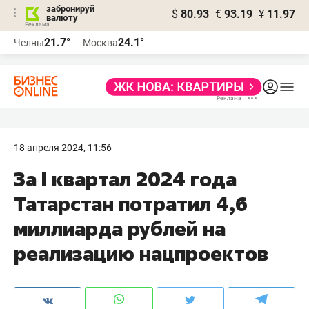
забронируй
$
80.93
€
93.19
¥
11.97
валюту
21.7°
24.1°
Челны
Москва
18 апреля 2024, 11:56
За I квартал 2024 года
Татарстан потратил 4,6
миллиарда рублей на
реализацию нацпроектов