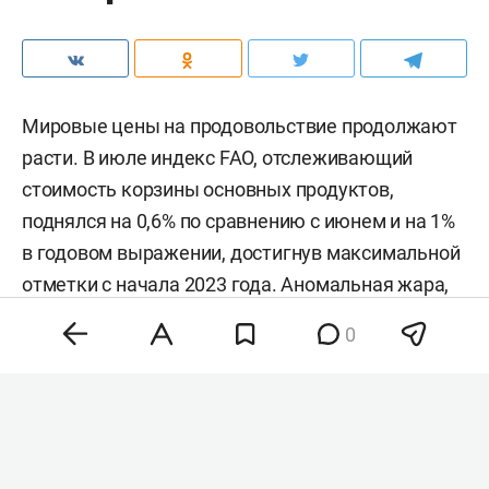
Мировые цены на продовольствие продолжают
расти. В июле индекс FAO, отслеживающий
стоимость корзины основных продуктов,
поднялся на 0,6% по сравнению с июнем и на 1%
в годовом выражении, достигнув максимальной
отметки с начала 2023 года. Аномальная жара,
нестабильность на энергетических рынках и
0
геополитическая напряженность разогнали
цены на зерно, сахар и растительные масла,
тогда как мясо и молочка подешевели. Об этом
сообщила
продовольственная и
сельскохозяйственная организация ООН (FAO).