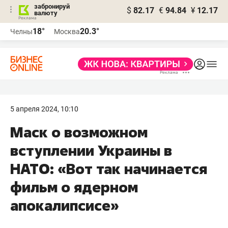
забронируй
$
82.17
€
94.84
¥
12.17
валюту
18°
20.3°
Челны
Москва
5 апреля 2024, 10:10
Маск о возможном
вступлении Украины в
НАТО: «Вот так начинается
фильм о ядерном
апокалипсисе»