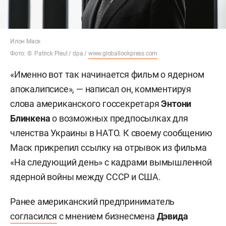
Илон Маск
Фото: © Patrick Pleul / dpa /
www.globallookpress.com
«Именно вот так начинается фильм о ядерном
апокалипсисе», — написал он, комментируя
слова американского госсекретаря
Энтони
Блинкена
о возможных предпосылках для
членства Украины в НАТО. К своему сообщению
Маск прикрепил ссылку на отрывок из фильма
«На следующий день» с кадрами вымышленной
ядерной войны между СССР и США.
Ранее американский предприниматель
согласился
с мнением бизнесмена
Дэвида