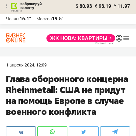
забронируй
$
80.93
€
93.19
¥
11.97
валюту
16.1°
19.5°
Челны
Москва
1 апреля 2024, 12:09
Глава оборонного концерна
Rheinmetall: США не придут
на помощь Европе в случае
военного конфликта