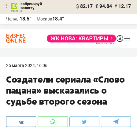
забронируй
$
82.17
€
94.84
¥
12.17
валюту
18.5°
18.4°
Челны
Москва
25 марта 2024, 16:06
Создатели сериала «Слово
пацана» высказались о
судьбе второго сезона