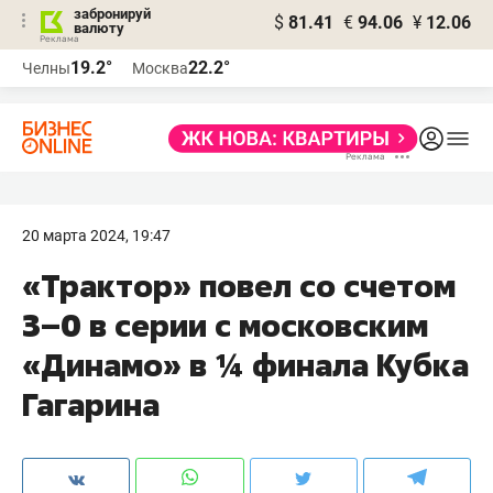
забронируй
$
81.41
€
94.06
¥
12.06
валюту
19.2°
22.2°
Челны
Москва
20 марта 2024, 19:47
«Трактор» повел со счетом
3–0 в серии с московским
«Динамо» в ¼ финала Кубка
Гагарина