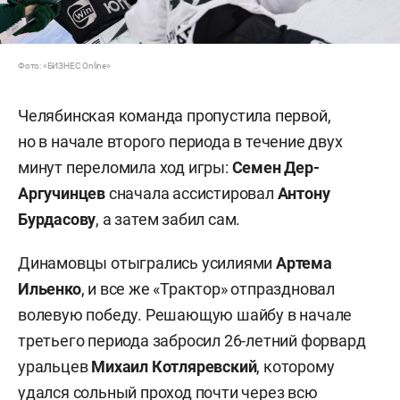
Фото: «БИЗНЕС Online»
Челябинская команда пропустила первой,
но в начале второго периода в течение двух
минут переломила ход игры:
Семен Дер-
Аргучинцев
сначала ассистировал
Антону
Бурдасову
, а затем забил сам.
Динамовцы отыгрались усилиями
Артема
Ильенко
,
и все же «Трактор» отпраздновал
волевую победу. Решающую шайбу в начале
третьего периода забросил 26-летний форвард
уральцев
Михаил Котляревский
, которому
удался сольный проход почти через всю