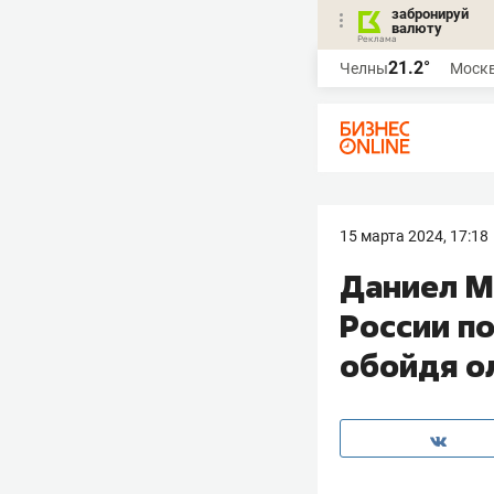
забронируй
валюту
21.2°
Челны
Моск
15 марта 2024, 17:18
Даниел М
России по
обойдя о