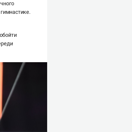
ичного
 гимнастике.
 обойти
ереди