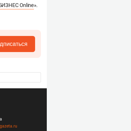
БИЗНЕС Online
».
дписаться
ла
gazeta.ru