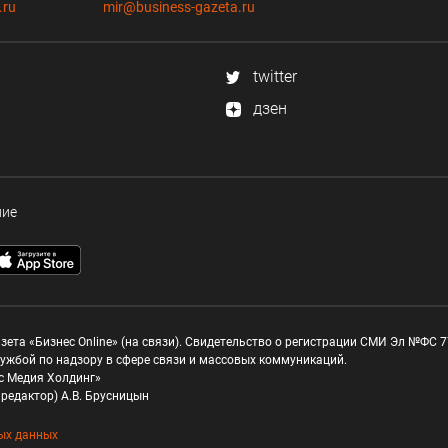
.ru
mir@business-gazeta.ru
twitter
дзен
ние
зета «Бизнес Online» (на связи). Свидетельство о регистрации СМИ Эл №ФС 77
ужбой по надзору в сфере связи и массовых коммуникаций.
с Медия Холдинг»
редактор) А.В. Брусницын
ых данных