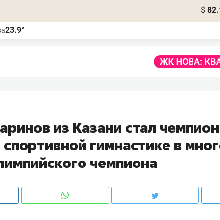
$
82.
23.9°
ва
аринов из Казани стал чемпио
 спортивной гимнастике в мно
лимпийского чемпиона