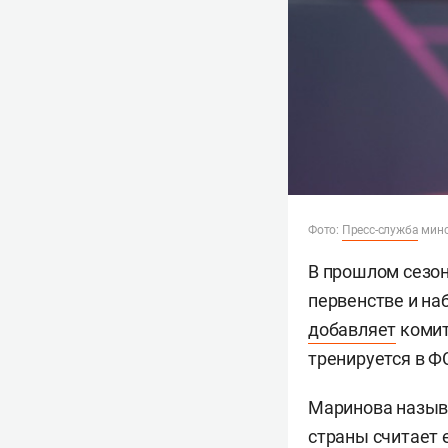
Фото:
Пресс-служба
минс
В прошлом сезо
первенстве и на
добавляет
комит
тренируется в Ф
Маринова назыв
страны считает е