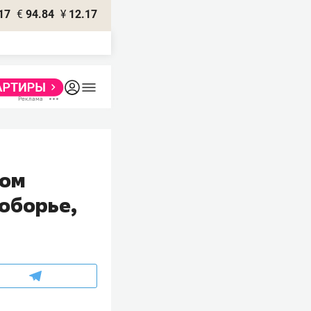
17
€
94.84
¥
12.17
ном
гоборье,