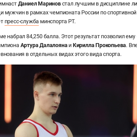
гимнаст
Даниел Маринов
стал лучшим в дисциплине л
и мужчин в рамках чемпионата России по спортивной
ет
пресс-служба
минспорта РТ.
ме набрал 84,250 балла. Этот результат позволил ему
емпиона
Артура Далалояна
и
Кирилла Прокопьева
. Вп
евнования в отдельных видах этого вида спорта.