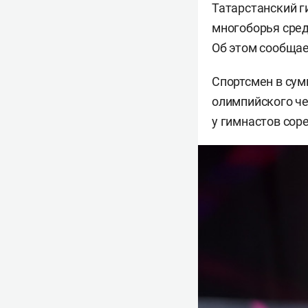
Татарстанский 
многоборья сред
Об этом сообща
Спортсмен в сум
олимпийского ч
у гимнастов сор