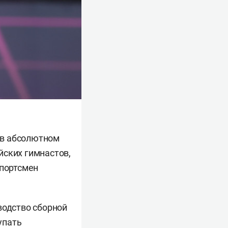
 в абсолютном
йских гимнастов,
спортсмен
одство сборной
упать