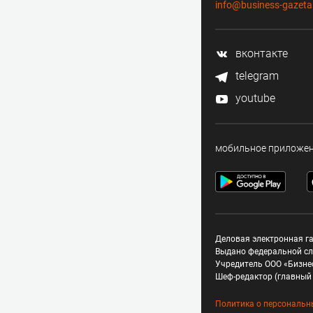
info@business-gazeta
вконтакте
telegram
youtube
мобильное приложе
Деловая электронная га
Выдано федеральной сл
Учредитель ООО «Бизне
Шеф-редактор (главный 
Политика о персональн