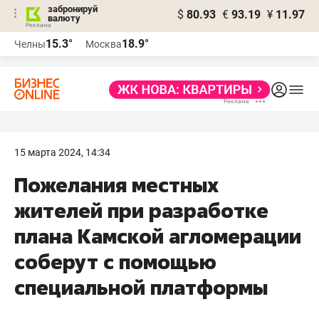
забронируй
$
80.93
€
93.19
¥
11.97
валюту
15.3°
18.9°
Челны
Москва
15 марта 2024, 14:34
Пожелания местных
жителей при разработке
плана Камской агломерации
соберут с помощью
специальной платформы